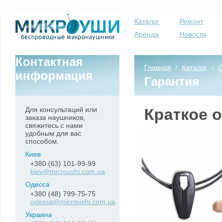
Каталог
Ремонт
Аренда
Новости
Контактная
Главная
/
Каталог
/
С
информация
Гарантия
Для консультаций или
Краткое 
заказа наушников,
свяжитесь с нами
удобным для вас
способом.
Киев
+380 (63) 101-99-99
kiev@microushi.com.ua
Одесса
+380 (48) 799-75-75
odessa@microushi.com.ua
Украина