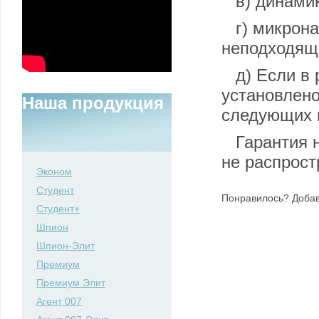
в) динами
г) микрон
неподходяще
д) Если в 
установлено
Наша продукция
следующих п
Гарантия 
не распрост
Эконом
Студент
Понравилось? Добав
Студент+
Шпион
Шпион-Элит
Премиум
Премиум Элит
Агент 007