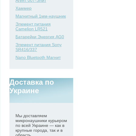
Агент 007-Элит
Хаммер
Магнитный 1мм-наушник
Элемент питания
Camelion LR521
Батарейки Энергия AG0
Элемент питания Sony
SR416/337
Nano Bluetooth Магнит
Доставка по
Украине
Мы доставляем
микронаушники курьером
по всей Украине — как в
крупные города, так и в
область.