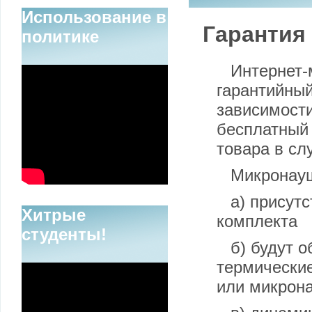
Использование в
Гарантия
политике
Интернет-
гарантийный
зависимости
бесплатный 
товара в сл
Микронау
а) присут
Хитрые
комплекта
студенты!
б) будут 
термические
или микрон