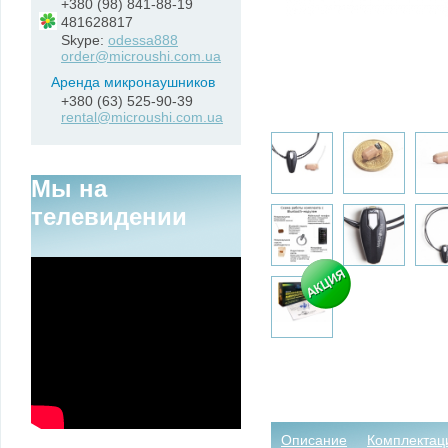
+380 (98) 841-88-19
481628817
Skype:
odessa888
order@microushi.com.ua
Аренда микронаушников
+380 (63) 525-90-39
rental@microushi.com.ua
Мы на
телевидении
Описание
Комплектац