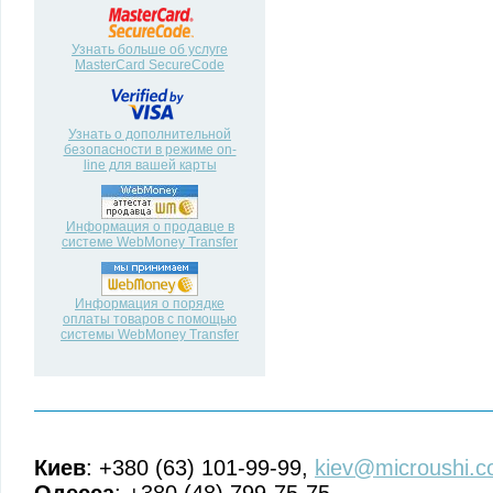
Узнать больше об услуге
MasterCard SecureCode
Узнать о дополнительной
безопасности в режиме on-
line для вашей карты
Информация о продавце в
системе WebMoney Transfer
Информация о порядке
оплаты товаров с помощью
системы WebMoney Transfer
Киев
: +380 (63) 101-99-99,
kiev@microushi.c