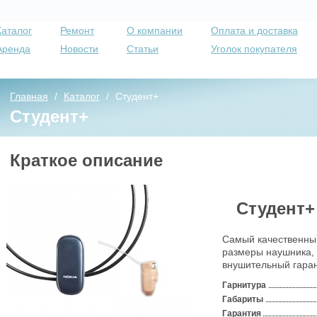
Каталог
Ремонт
О компании
Оплата и доставка
Аренда
Новости
Статьи
Уголок покупателя
Главная
/
Каталог
/
Студент+
Студент+
Краткое описание
Студент+
Самый качественн
размеры наушника,
внушительный гаран
Гарнитура
Габариты
Гарантия