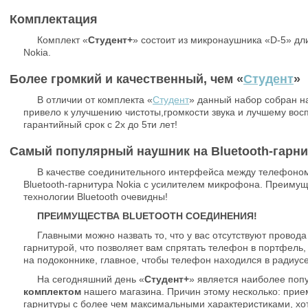
Комплектация
Комплект «
Студент+
» состоит из микронаушника «D-5» дл
Nokia.
Более громкий и качественный, чем «
Студент
»
В отличии от комплекта «
Студент
» данный набор собран н
привело к улучшению чистоты,громкости звука и лучшему вос
гарантийный срок с 2х до 5ти лет!
Самый популярный наушник на Bluetooth-гарни
В качестве соединительного интерфейса между телефоно
Bluetooth-гарнитура Nokia с усилителем микрофона. Преимущ
технологии Bluetooth очевидны!
ПРЕИМУЩЕСТВА BLUETOOTH СОЕДИНЕНИЯ!
Главными можно назвать то, что у вас отсутствуют прово
гарнитурой, что позволяет вам спрятать телефон в портфель,
на подоконнике, главное, чтобы телефон находился в радиусе
На сегодняшний день «
Студент+
» является наиболее по
комплектом
нашего магазина. Причин этому несколько: прием
гарнитуры с более чем максимальными характеристиками, хо