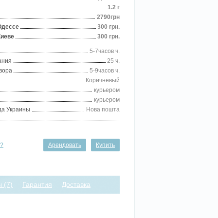
1.2 г
2790грн
Одессе
300 грн.
Киеве
300 грн.
5-7часов ч.
ания
25 ч.
вора
5-9часов ч.
Коричневый
курьером
курьером
ода Украины
Нова пошта
ь?
Арендовать
Купить
 (7)
Гарантия
Доставка