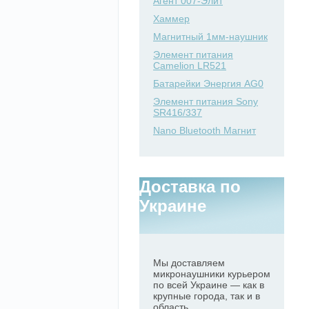
Агент 007-Элит
Хаммер
Магнитный 1мм-наушник
Элемент питания
Camelion LR521
Батарейки Энергия AG0
Элемент питания Sony
SR416/337
Nano Bluetooth Магнит
Доставка по
Украине
Мы доставляем
микронаушники курьером
по всей Украине — как в
крупные города, так и в
область.