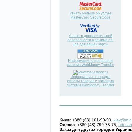
Узнать больше об услуге
MasterCard SecureCode
Узнать о дополнительной
безопасности в режиме on-
line для вашей карты
Информация о продавце в
системе WebMoney Transfer
Информация о порядке
оплаты товаров с помощью
системы WebMoney Transfer
Киев
: +380 (63) 101-99-99,
kiev@mic
Одесса
: +380 (48) 799-75-75,
odessa
Заказ для других городов Украин