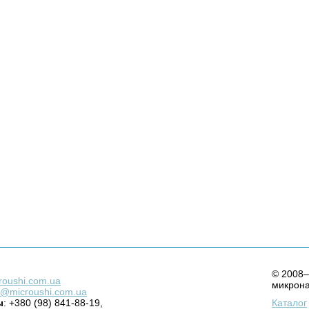
© 2008–
roushi.com.ua
микрон
@microushi.com.ua
ы
: +380 (98) 841-88-19,
Каталог