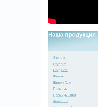
Наша продукция
Эконом
Студент
Студент+
Шпион
Шпион-Элит
Премиум
Премиум Элит
Агент 007