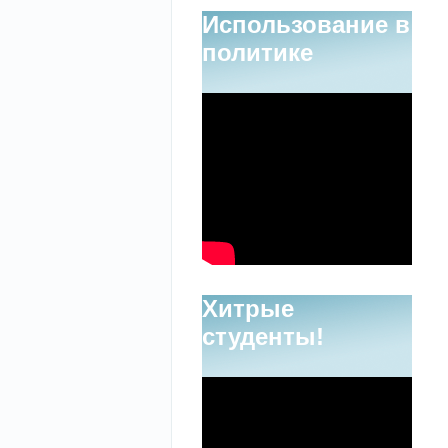
Использование в
политике
Хитрые
студенты!