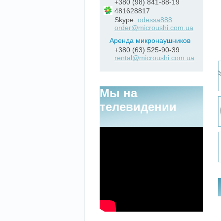
+380 (98) 841-88-19
481628817
Skype:
odessa888
order@microushi.com.ua
Аренда микронаушников
+380 (63) 525-90-39
rental@microushi.com.ua
Мы на
телевидении