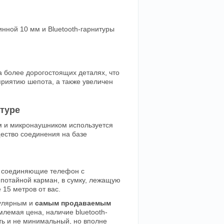
инной 10 мм и Bluetooth-гарнитуры
а более дорогостоящих деталях, что
приятию шепота, а также увеличен
туре
м и микронаушником используется
ество соединения на базе
да соединяющие телефон с
 потайной карман, в сумку, лежащую
 15 метров от вас.
пулярным и
самым продаваемым
лемая цена, наличие bluetooth-
ть и не минимальный, но вполне