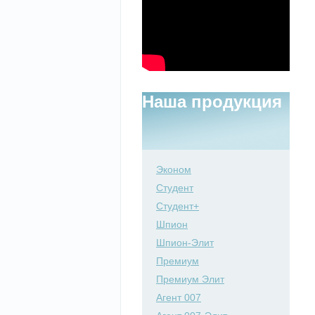
Наша продукция
Эконом
Студент
Студент+
Шпион
Шпион-Элит
Премиум
Премиум Элит
Агент 007