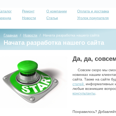
Каталог
Ремонт
О компании
Оплата и доставка
Аренда
Новости
Статьи
Уголок покупателя
Главная
/
Новости
/
Начата разработка нашего сайта
Начата разработка нашего сайта
Да, да, совсем
Совсем скоро мы смо
новинках нашим клиента
сайта. Также на сайте б
статей
, информативных 
любые возникшие вопрос
консультанты
.
Понравилось? Добавляйте