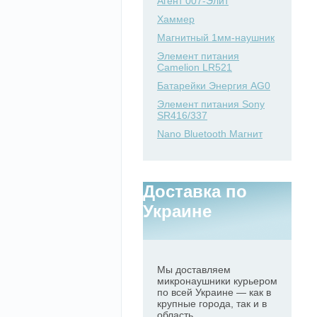
Агент 007-Элит
Хаммер
Магнитный 1мм-наушник
Элемент питания
Camelion LR521
Батарейки Энергия AG0
Элемент питания Sony
SR416/337
Nano Bluetooth Магнит
Доставка по
Украине
Мы доставляем
микронаушники курьером
по всей Украине — как в
крупные города, так и в
область.