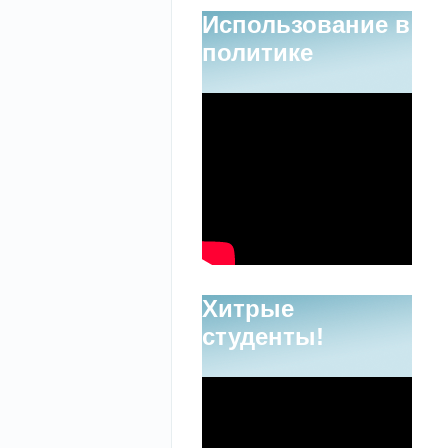
Использование в
политике
Хитрые
студенты!