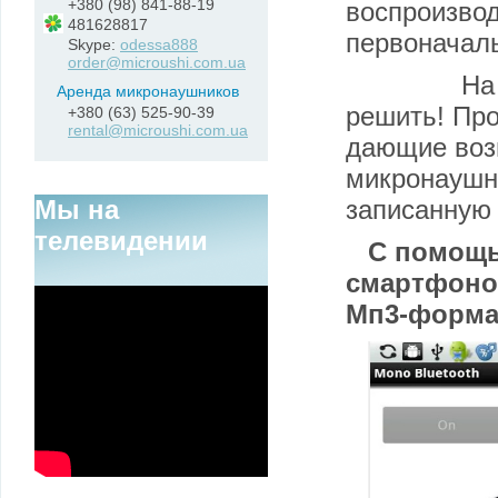
+380 (98) 841-88-19
воспроизво
481628817
первоначаль
Skype:
odessa888
order@microushi.com.ua
На сегод
Аренда микронаушников
решить! Про
+380 (63) 525-90-39
rental@microushi.com.ua
дающие воз
микронаушн
Мы на
записанную
телевидении
С помощ
смартфоно
Мп3-формат