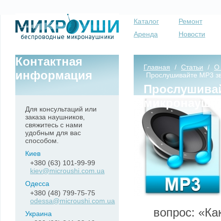
Каталог
Ремонт
Аренда
Новости
Контактная
Главная
/
Статьи
/
О
информация
Прослушивайте MP3 зв
Прослушивай
микронаушн
Для консультаций или
заказа наушников,
свяжитесь с нами
удобным для вас
способом.
Киев
+380 (63) 101-99-99
kiev@microushi.com.ua
Одесса
+380 (48) 799-75-75
odessa@microushi.com.ua
вопрос: «Ка
Украина