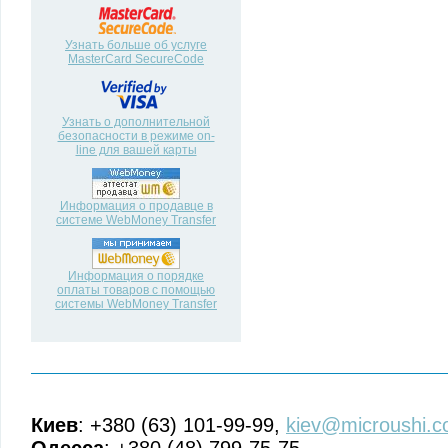
Узнать больше об услуге
MasterCard SecureCode
Узнать о дополнительной
безопасности в режиме on-
line для вашей карты
Информация о продавце в
системе WebMoney Transfer
Информация о порядке
оплаты товаров с помощью
системы WebMoney Transfer
Киев
: +380 (63) 101-99-99,
kiev@microushi.c