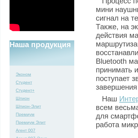
Процесс п
мини наушн
сигнал на т
Также, на э
действия ма
маршрутизац
Наша продукция
восстанавл
Bluetooth м
принимать и
Эконом
поступает з
Студент
завершения 
Студент+
Наш
Инте
Шпион
всем весьм
Шпион-Элит
Премиум
для смартфо
Премиум Элит
работа микр
Агент 007